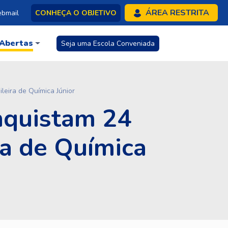
ÁREA RESTRITA
bmail
CONHEÇA O OBJETIVO
 Abertas
Seja uma Escola Conveniada
leira de Química Júnior
nquistam 24
ra de Química