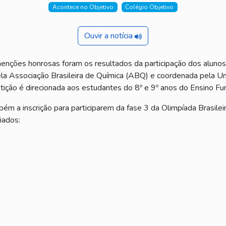
Acontece no Objetivo
Colégio Objetivo
Ouvir a notícia
nções honrosas foram os resultados da participação dos alunos 
la Associação Brasileira de Química (ABQ) e coordenada pela Un
tição é direcionada aos estudantes do 8º e 9º anos do Ensino F
ém a inscrição para participarem da fase 3 da Olimpíada Brasile
miados: