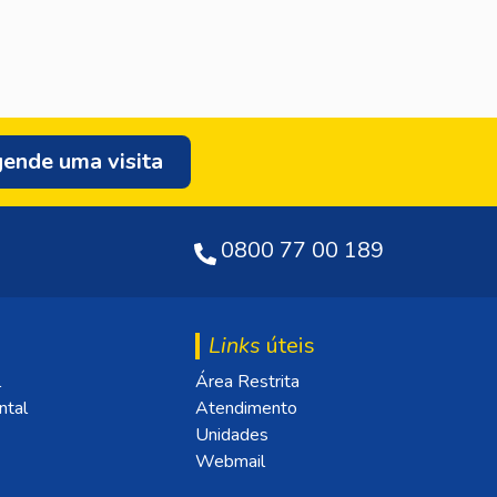
ende uma visita
0800 77 00 189
Links
úteis
l
Área Restrita
ntal
Atendimento
Unidades
Webmail