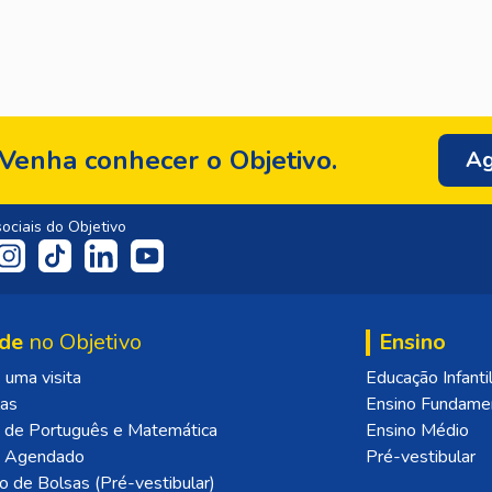
Venha conhecer o Objetivo.
Ag
ociais do Objetivo
de
no Objetivo
Ensino
uma visita
Educação Infanti
las
Ensino Fundame
 de Português e Matemática
Ensino Médio
o Agendado
Pré-vestibular
o de Bolsas (Pré-vestibular)