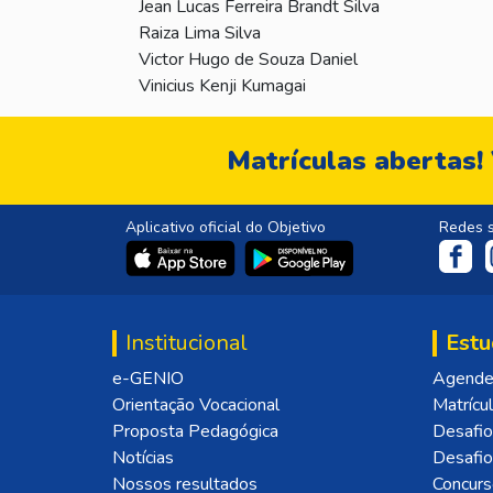
Jean Lucas Ferreira Brandt Silva
Raiza Lima Silva
Victor Hugo de Souza Daniel
Vinicius Kenji Kumagai
Matrículas abertas!
Aplicativo oficial do Objetivo
Redes s
Institucional
Estu
e-GENIO
Agende 
Orientação Vocacional
Matrícu
Proposta Pedagógica
Desafio
Notícias
Desafi
Nossos resultados
Concurs