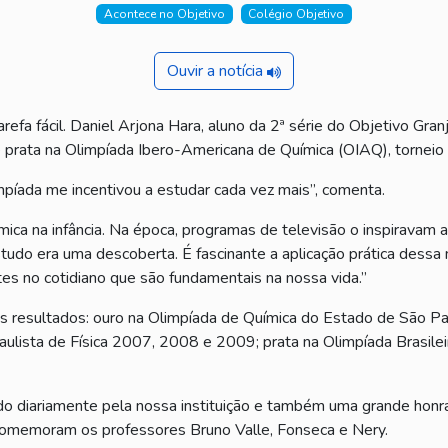
Acontece no Objetivo
Colégio Objetivo
Ouvir a notícia
refa fácil. Daniel Arjona Hara, aluno da 2ª série do Objetivo Gra
prata na Olimpíada Ibero-Americana de Química (OIAQ), torneio r
mpíada me incentivou a estudar cada vez mais”, comenta.
mica na infância. Na época, programas de televisão o inspiravam 
tudo era uma descoberta. É fascinante a aplicação prática dessa m
tes no cotidiano que são fundamentais na nossa vida.”
es resultados: ouro na Olimpíada de Química do Estado de São Pa
ulista de Física 2007, 2008 e 2009; prata na Olimpíada Brasileir
o diariamente pela nossa instituição e também uma grande honr
, comemoram os professores Bruno Valle, Fonseca e Nery.