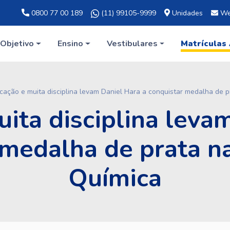
0800 77 00 189
(11) 99105-9999
Unidades
We
Objetivo
Ensino
Vestibulares
Matrículas
cação e muita disciplina levam Daniel Hara a conquistar medalha de 
ita disciplina leva
 medalha de prata n
Química