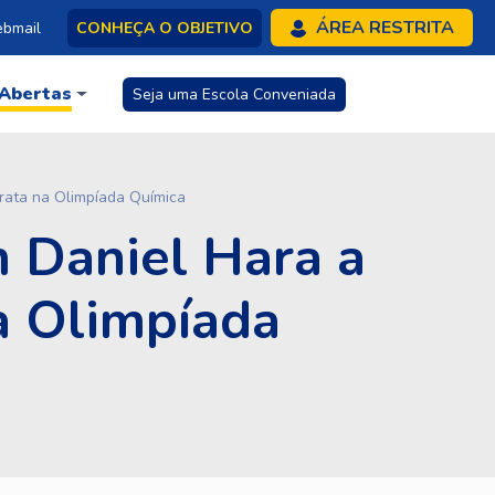
ÁREA RESTRITA
bmail
CONHEÇA O OBJETIVO
 Abertas
Seja uma Escola Conveniada
prata na Olimpíada Química
m Daniel Hara a
a Olimpíada