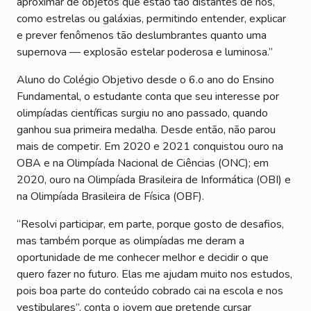
aproximar de objetos que estão tão distantes de nós,
como estrelas ou galáxias, permitindo entender, explicar
e prever fenômenos tão deslumbrantes quanto uma
supernova — explosão estelar poderosa e luminosa.”
Aluno do Colégio Objetivo desde o 6.o ano do Ensino
Fundamental, o estudante conta que seu interesse por
olimpíadas científicas surgiu no ano passado, quando
ganhou sua primeira medalha. Desde então, não parou
mais de competir. Em 2020 e 2021 conquistou ouro na
OBA e na Olimpíada Nacional de Ciências (ONC); em
2020, ouro na Olimpíada Brasileira de Informática (OBI) e
na Olimpíada Brasileira de Física (OBF).
“Resolvi participar, em parte, porque gosto de desafios,
mas também porque as olimpíadas me deram a
oportunidade de me conhecer melhor e decidir o que
quero fazer no futuro. Elas me ajudam muito nos estudos,
pois boa parte do conteúdo cobrado cai na escola e nos
vestibulares”, conta o jovem que pretende cursar