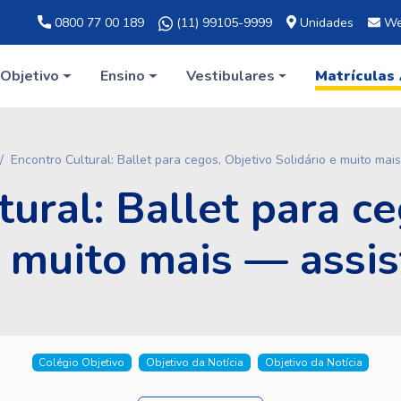
0800 77 00 189
(11) 99105-9999
Unidades
We
Objetivo
Ensino
Vestibulares
Matrículas
Encontro Cultural: Ballet para cegos, Objetivo Solidário e muito mai
ural: Ballet para c
e muito mais — assis
Colégio Objetivo
Objetivo da Notícia
Objetivo da Notícia