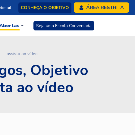
ÁREA RESTRITA
bmail
CONHEÇA O OBJETIVO
 Abertas
Seja uma Escola Conveniada
s — assista ao vídeo
egos, Objetivo
ta ao vídeo