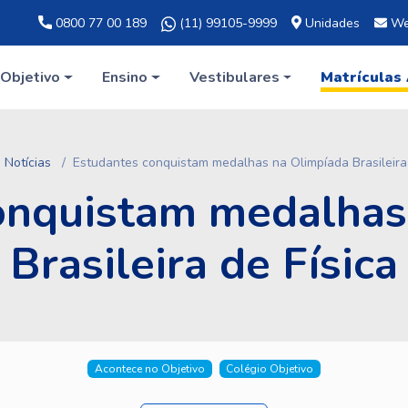
0800 77 00 189
(11) 99105-9999
Unidades
We
Objetivo
Ensino
Vestibulares
Matrículas
Notícias
Estudantes conquistam medalhas na Olimpíada Brasileira 
onquistam medalhas
Brasileira de Física
Acontece no Objetivo
Colégio Objetivo