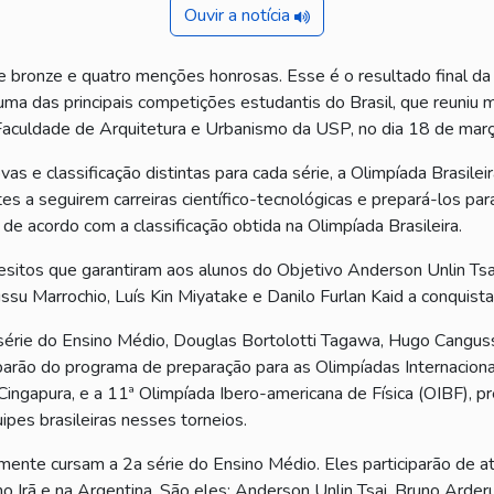
Ouvir a notícia
e bronze e quatro menções honrosas. Esse é o resultado final da
uma das principais competições estudantis do Brasil, que reuniu
 Faculdade de Arquitetura e Urbanismo da USP, no dia 18 de març
s e classificação distintas para cada série, a Olimpíada Brasileir
tes a seguirem carreiras científico-tecnológicas e prepará-los par
 de acordo com a classificação obtida na Olimpíada Brasileira.
sitos que garantiram aos alunos do Objetivo Anderson Unlin Tsai
u Marrochio, Luís Kin Miyatake e Danilo Furlan Kaid a conquist
rie do Ensino Médio, Douglas Bortolotti Tagawa, Hugo Cangussu
arão do programa de preparação para as Olimpíadas Internaciona
ingapura, e a 11ª Olimpíada Ibero-americana de Física (OIBF), p
pes brasileiras nesses torneios.
nte cursam a 2a série do Ensino Médio. Eles participarão de ati
o Irã e
na Argentina. São eles: Anderson Unlin Tsai, Bruno Arderu