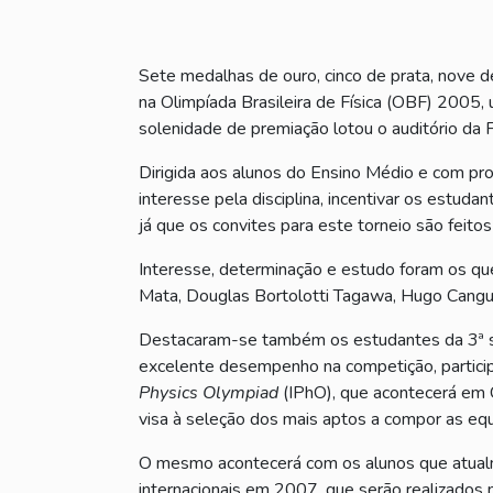
Sete medalhas de ouro, cinco de prata, nove d
na Olimpíada Brasileira de Física (OBF) 2005, 
solenidade de premiação lotou o auditório da
Dirigida aos alunos do Ensino Médio e com prova
interesse pela disciplina, incentivar os estudan
já que os convites para este torneio são feitos
Interesse, determinação e estudo foram os que
Mata, Douglas Bortolotti Tagawa, Hugo Canguss
Destacaram-se também os estudantes da 3ª sé
excelente desempenho na competição, particip
Physics Olympiad
(IPhO), que acontecerá em C
visa à seleção dos mais aptos a compor as equi
O mesmo acontecerá com os alunos que atualme
internacionais em 2007, que serão realizados n