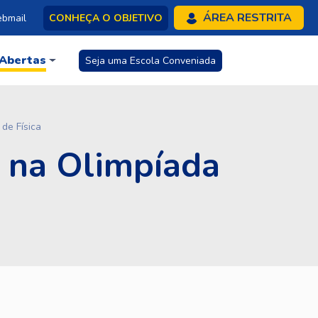
ÁREA RESTRITA
bmail
CONHEÇA O OBJETIVO
 Abertas
Seja uma Escola Conveniada
de Física
 na Olimpíada