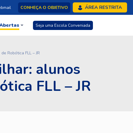
ÁREA RESTRITA
bmail
CONHEÇA O OBJETIVO
 Abertas
Seja uma Escola Conveniada
o de Robótica FLL – JR
ilhar: alunos
tica FLL – JR