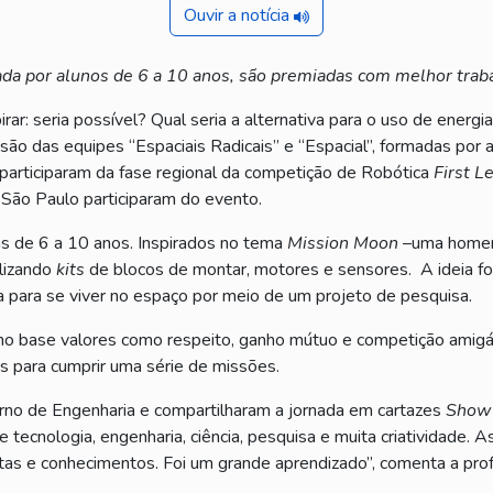
Ouvir a notícia
ada por alunos de 6 a 10 anos, são premiadas com melhor tra
ar: seria possível? Qual seria a alternativa para o uso de energi
são das equipes “Espaciais Radicais” e “Espacial”, formadas por 
 participaram da fase regional da competição de Robótica
First L
 São Paulo participaram do evento.
as de 6 a 10 anos. Inspirados no tema
Mission Moon
–uma homen
ilizando
kits
de blocos de montar, motores e sensores. A ideia foi e
 para se viver no espaço por meio de um projeto de pesquisa.
mo base valores como respeito, ganho mútuo e competição amigá
 para cumprir uma série de missões.
no de Engenharia e compartilharam a jornada em cartazes
Show 
e tecnologia, engenharia, ciência, pesquisa e muita criatividade.
as e conhecimentos. Foi um grande aprendizado”, comenta a profe