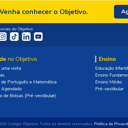
Venha conhecer o Objetivo.
Ag
ociais do Objetivo
de
no Objetivo
Ensino
uma visita
Educação Infanti
las
Ensino Fundame
 de Português e Matemática
Ensino Médio
o Agendado
Pré-vestibular
o de Bolsas (Pré-vestibular)
26 Colégio Objetivo.
Todos os direitos reservados.
Política de Privac