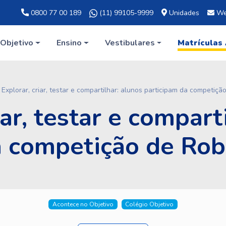
0800 77 00 189
(11) 99105-9999
Unidades
We
Objetivo
Ensino
Vestibulares
Matrículas
Explorar, criar, testar e compartilhar: alunos participam da competiçã
iar, testar e compart
a competição de Robó
Acontece no Objetivo
Colégio Objetivo