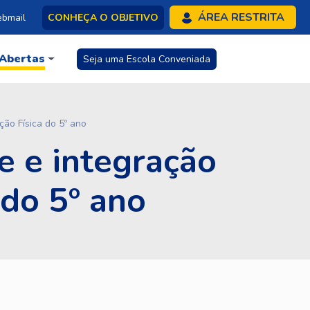
ÁREA RESTRITA
bmail
CONHEÇA O OBJETIVO
 Abertas
Seja uma Escola Conveniada
ção Física do 5º ano
e e integração
 do 5º ano