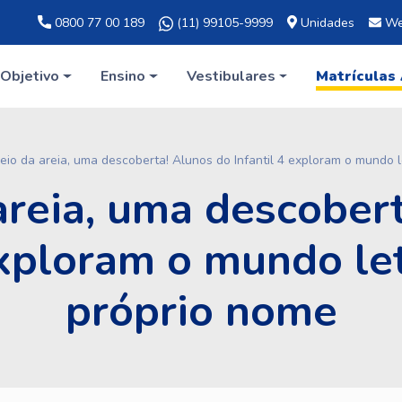
0800 77 00 189
(11) 99105-9999
Unidades
We
Objetivo
Ensino
Vestibulares
Matrículas
io da areia, uma descoberta! Alunos do Infantil 4 exploram o mundo 
reia, uma descober
 exploram o mundo le
próprio nome