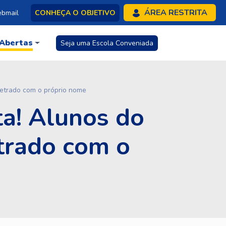
ÁREA RESTRITA
bmail
CONHEÇA O OBJETIVO
 Abertas
Seja uma Escola Conveniada
letrado com o próprio nome
ta! Alunos do
trado com o