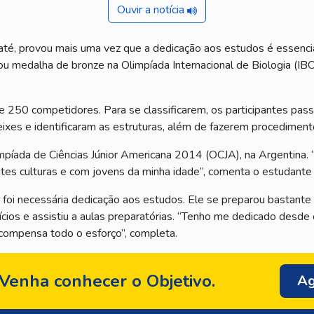
Ouvir a notícia
té, provou mais uma vez que a dedicação aos estudos é essenci
ou medalha de bronze na Olimpíada Internacional de Biologia (IBO
 250 competidores. Para se classificarem, os participantes pass
eixes e identificaram as estruturas, além de fazerem procediment
píada de Ciências Júnior Americana 2014 (OCJA), na Argentina. 
ntes culturas e com jovens da minha idade”, comenta o estudante
 foi necessária dedicação aos estudos. Ele se preparou bastante
ícios e assistiu a aulas preparatórias. “Tenho me dedicado desd
compensa todo o esforço”, completa.
Venha conhecer o Objetivo.
Ag