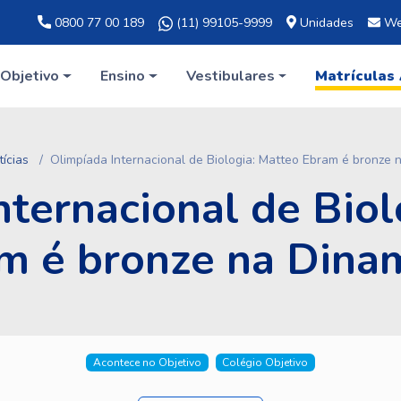
0800 77 00 189
(11) 99105-9999
Unidades
We
Objetivo
Ensino
Vestibulares
Matrículas
tícias
Olimpíada Internacional de Biologia: Matteo Ebram é bronze
nternacional de Biol
m é bronze na Dina
Acontece no Objetivo
Colégio Objetivo