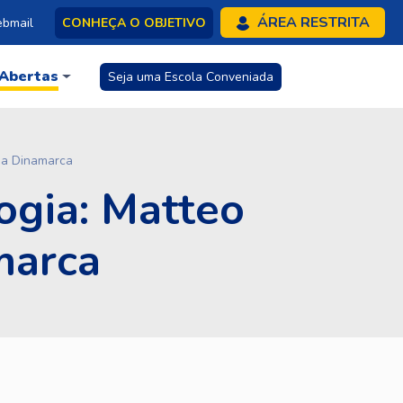
ÁREA RESTRITA
bmail
CONHEÇA O OBJETIVO
 Abertas
Seja uma Escola Conveniada
 na Dinamarca
ogia: Matteo
marca