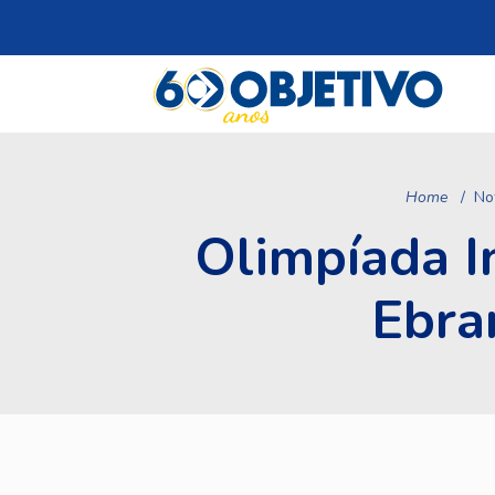
Home
No
Olimpíada I
Ebra