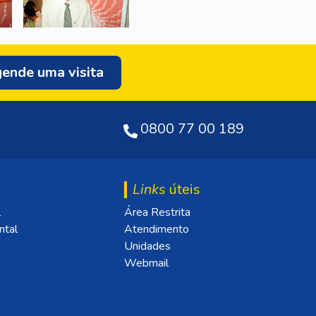
ende uma visita
0800 77 00 189
Links
úteis
l
Área Restrita
ntal
Atendimento
Unidades
Webmail