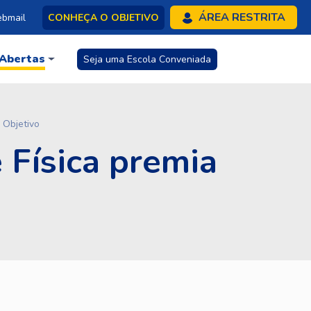
ÁREA RESTRITA
bmail
CONHEÇA O OBJETIVO
 Abertas
Seja uma Escola Conveniada
 Objetivo
 Física premia