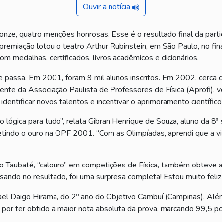
Ouvir a notícia
ronze, quatro menções honrosas. Esse é o resultado final da part
 premiação lotou o teatro Arthur Rubinstein, em São Paulo, no f
m medalhas, certificados, livros acadêmicos e dicionários.
ue passa. Em 2001, foram 9 mil alunos inscritos. Em 2002, cerca
te da Associação Paulista de Professores de Física (Aprofi), v
dentificar novos talentos e incentivar o aprimoramento científic
 lógica para tudo”, relata Gibran Henrique de Souza, aluno da 8ª 
epetindo o ouro na OPF 2001. “Com as Olimpíadas, aprendi que a v
ivo Taubaté, “calouro” em competições de Física, também obteve a
nsando no resultado, foi uma surpresa completa! Estou muito feliz
l Daigo Hirama, do 2º ano do Objetivo Cambuí (Campinas). Além 
or ter obtido a maior nota absoluta da prova, marcando 99,5 po