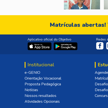
Matrículas abertas!
Aplicativo oficial do Objetivo
Redes s
Institucional
Estu
e-GENIO
Agende 
Orientação Vocacional
Matrícu
Proposta Pedagógica
Desafio
Notícias
Desafi
Nossos resultados
Concurs
Atividades Opcionais