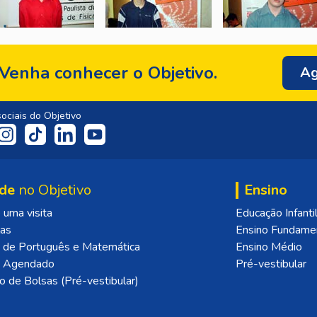
Venha conhecer o Objetivo.
Ag
ociais do Objetivo
de
no Objetivo
Ensino
uma visita
Educação Infanti
las
Ensino Fundame
 de Português e Matemática
Ensino Médio
o Agendado
Pré-vestibular
o de Bolsas (Pré-vestibular)