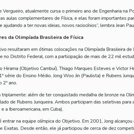
e Vergueiro, atualmente cursa o primeiro ano de Engenharia na P
hei as aulas complementares de Física, e elas foram importantes
ajudando a ter novas ideias, novos raciocínios”, lembra Jean Pau
es da Olimpíada Brasileira de Física
vo resultaram em ótimas colocações na Olimpíada Brasileira de F
 e no Distrito Federal, com a participação de mais de 22 mil est
 Hirama (Objetivo Cambuí), Thiago Marques Esteves e Victor Hugo
ª série do Ensino Médio. Jong Woo Jin (Paulista) e Rubens Junq
o 2º ano.
triplamente: além de ter conquistado medalha de bronze na Olimpí
o lado de Rubens Junqueira. Ambos participam das seletivas para 
, e a Iberoamericana, em Cuba).
é entrar na equipe olímpica do Objetivo. Em 2001, Jong alcançou 
 de Exatas. Desde então, ele já participou de cerca de dez compet