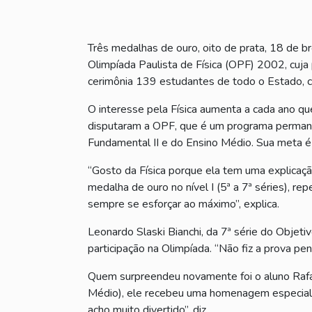
Três medalhas de ouro, oito de prata, 18 de b
Olimpíada Paulista de Física (OPF) 2002, cuja
cerimônia 139 estudantes de todo o Estado, co
O interesse pela Física aumenta a cada ano q
disputaram a OPF, que é um programa permanen
Fundamental II e do Ensino Médio. Sua meta é i
“Gosto da Física porque ela tem uma explicação
medalha de ouro no nível I (5ª a 7ª séries), r
sempre se esforçar ao máximo”, explica.
Leonardo Slaski Bianchi, da 7ª série do Objet
participação na Olimpíada. “Não fiz a prova pe
Quem surpreendeu novamente foi o aluno Rafae
Médio), ele recebeu uma homenagem especial p
acho muito divertido”, diz.