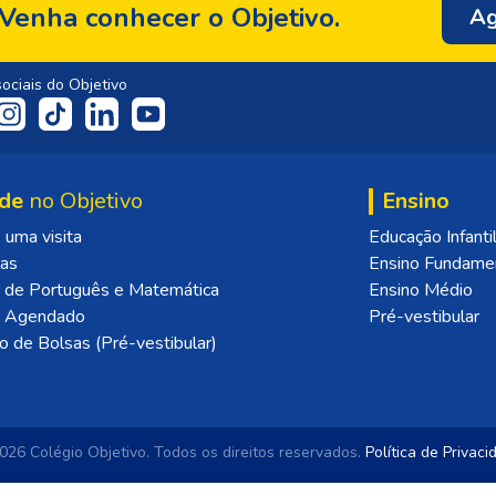
Venha conhecer o Objetivo.
Ag
ociais do Objetivo
de
no Objetivo
Ensino
uma visita
Educação Infanti
las
Ensino Fundame
 de Português e Matemática
Ensino Médio
o Agendado
Pré-vestibular
o de Bolsas (Pré-vestibular)
26 Colégio Objetivo.
Todos os direitos reservados.
Política de Privac