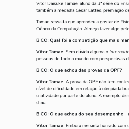
Vitor Daisuke Tamae, aluno da 3ª série do En
também a medalha César Lattes, premiação de
Tamae ressalta que aprendeu a gostar de Físic
Ciência da Computação. Almejo fazer algo pel
BICO: Qual foi a competição que mais marc
Vitor Tamae:
Sem dúvida alguma o
Internati
pessoas de todo o mundo com perspectivas dif
BICO: O que achou das provas da OPF?
Vitor Tamae:
A prova da OPF não tem conteúdo
nível de dificuldade em relação à olimpíada br
criatividade por parte do aluno. A exemplo di
chão.
BICO: O que achou do seu desempenho – 
Vitor Tamae:
Embora me sinta honrado com o 