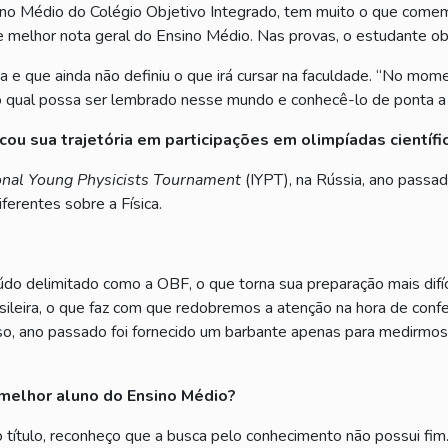
sino Médio do Colégio Objetivo Integrado, tem muito o que come
 melhor nota geral do Ensino Médio. Nas provas, o estudante o
a e que ainda não definiu o que irá cursar na faculdade. “No mo
o qual possa ser lembrado nesse mundo e conhecê-lo de ponta a 
ou sua trajetória em participações em olimpíadas científi
onal Young Physicists Tournament
(IYPT), na Rússia, ano passa
erentes sobre a Física.
 delimitado como a OBF, o que torna sua preparação mais difíci
asileira, o que faz com que redobremos a atenção na hora de confe
sso, ano passado foi fornecido um barbante apenas para me­dirmo
melhor aluno do Ensino Médio?
título, reconheço que a busca pelo conhecimento não possui fim.