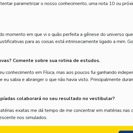
entar parametrizar o nosso conhecimento, uma nota 10 ou próxim
tir do momento em que vi o quão perfeita a gênese do universo q
ustificativas para as coisas está intrinsecamente ligado a mim. 
ovas? Comente sobre sua rotina de estudos.
u conhecimento em Física, mas aos poucos fui ganhando indepen
ue eu sabia e abranger o que não havia visto. Principalmente dur
mpíadas colaborará no seu resultado no vestibular?
matérias exatas me dá tempo de me concentrar em matérias nas qu
scente nos simulados.