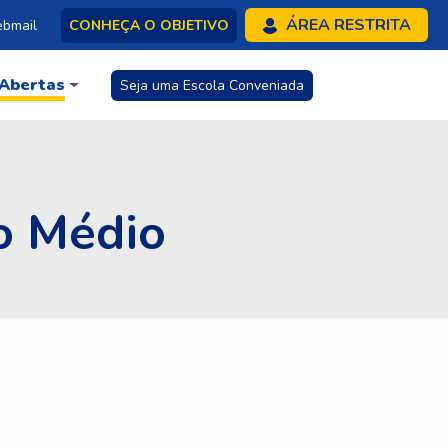
ÁREA RESTRITA
bmail
CONHEÇA O OBJETIVO
 Abertas
Seja uma Escola Conveniada
o Médio