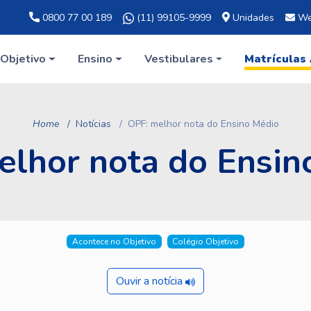
0800 77 00 189
(11) 99105-9999
Unidades
We
Objetivo
Ensino
Vestibulares
Matrículas
Home
Notícias
OPF: melhor nota do Ensino Médio
elhor nota do Ensin
Acontece no Objetivo
Colégio Objetivo
Ouvir a notícia