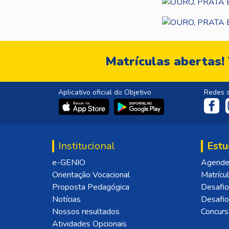
Matrículas abertas!
Aplicativo oficial do Objetivo
Redes s
Institucional
Estu
e-GENIO
Agende 
Orientação Vocacional
Matrícu
Proposta Pedagógica
Desafio
Notícias
Desafi
Nossos resultados
Concurs
Atividades Opcionais