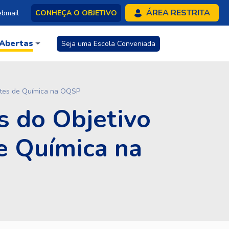
ÁREA RESTRITA
bmail
CONHEÇA O OBJETIVO
 Abertas
Seja uma Escola Conveniada
ntes de Química na OQSP
 do Objetivo
e Química na