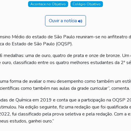
Acontece no Objetivo
Colégio Objetivo
Ouvir a notícia
sino Médio do estado de São Paulo reuniram-se no anfiteatro da
ica do Estado de São Paulo (OQSP).
6 medalhas: uma de ouro, quatro de prata e onze de bronze. Um
ouro, classificado entre os quatro melhores estudantes da 2ª s
só uma forma de avaliar o meu desempenho como também um estím
científicas como também nas aulas da grade curricular”, comenta.
íadas de Química em 2019 e conta que a participação na OQSP 2
imulou. Na edição seguinte, fiz uma redação que foi qualificada 
22, fui classificado pela prova seletiva e pela redação. Com a e
meus estudos, ganhei ouro.”