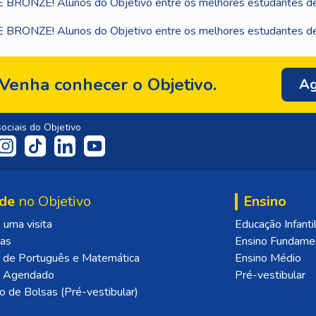
Venha conhecer o Objetivo.
Ag
ociais do Objetivo
de
no Objetivo
Ensino
uma visita
Educação Infanti
las
Ensino Fundame
 de Português e Matemática
Ensino Médio
o Agendado
Pré-vestibular
o de Bolsas (Pré-vestibular)