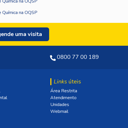
ende uma visita
0800 77 00 189
Links
úteis
l
Área Restrita
ntal
Atendimento
Unidades
Webmail