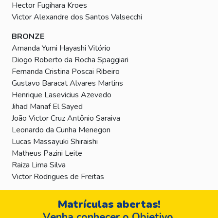
Hector Fugihara Kroes
Victor Alexandre dos Santos Valsecchi
BRONZE
Amanda Yumi Hayashi Vitório
Diogo Roberto da Rocha Spaggiari
Fernanda Cristina Poscai Ribeiro
Gustavo Baracat Alvares Martins
Henrique Lasevicius Azevedo
Jihad Manaf El Sayed
João Victor Cruz Antônio Saraiva
Leonardo da Cunha Menegon
Lucas Massayuki Shiraishi
Matheus Pazini Leite
Raiza Lima Silva
Victor Rodrigues de Freitas
Matrículas abertas!
Venha conhecer o Objetivo.