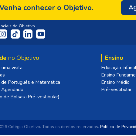
Venha conhecer o Objetivo.
Ag
ociais do Objetivo
de
no Objetivo
Ensino
uma visita
Educação Infanti
las
Ensino Fundame
 de Português e Matemática
Ensino Médio
o Agendado
Pré-vestibular
o de Bolsas (Pré-vestibular)
26 Colégio Objetivo.
Todos os direitos reservados.
Política de Privac