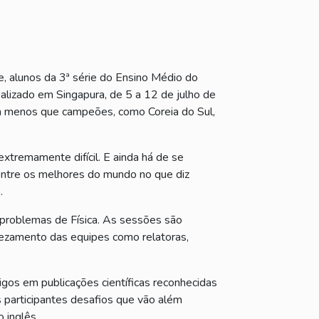
e, alunos da 3ª série do Ensino Médio do
ealizado em Singapura, de 5 a 12 de julho de
da menos que campeões, como Coreia do Sul,
xtremamente difícil. E ainda há de se
 entre os melhores do mundo no que diz
.
 problemas de Física. As sessões são
ezamento das equipes como relatoras,
igos em publicações científicas reconhecidas
s participantes desafios que vão além
o inglês.