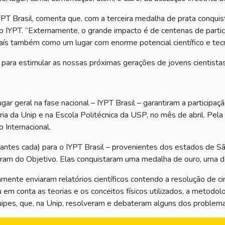
T Brasil, comenta que, com a terceira medalha de prata conquist
o IYPT. “Externamente, o grande impacto é de centenas de partici
ís também como um lugar com enorme potencial científico e tecn
 para estimular as nossas próximas gerações de jovens cientistas
gar geral na fase nacional – IYPT Brasil – garantiram a participa
ria da Unip e na Escola Politécnica da USP, no mês de abril. Pela
 Internacional.
antes cada) para o IYPT Brasil – provenientes dos estados de São 
 eram do Objetivo. Elas conquistaram uma medalha de ouro, uma d
ramente enviaram relatórios científicos contendo a resolução de 
 em conta as teorias e os conceitos físicos utilizados, a metodol
quipes, que, na Unip, resolveram e debateram alguns dos proble