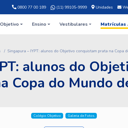
0800 77 00 189
(11) 99105-9999
Unidades
We
Objetivo
Ensino
Vestibulares
Matrículas
s
Singapura – IYPT: alunos do Objetivo conquistam prata na Copa d
YPT: alunos do Objet
na Copa do Mundo de
Colégio Objetivo
Galeria de Fotos