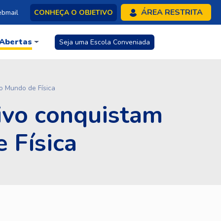
ÁREA RESTRITA
bmail
CONHEÇA O OBJETIVO
 Abertas
Seja uma Escola Conveniada
o Mundo de Física
ivo conquistam
 Física