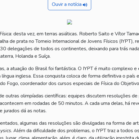
Ouvir a notícia
sica: desta vez, em terras asiáticas. Roberto Saito e Vítor Tama
ha de prata no Torneio Internacional de Jovens Físicos (IYPT), r
 30 delegações de todos os continentes, deixando para trás na
aterra, Holanda e Suíça.
 a atuação do Brasil foi fantástica. O IYPT é muito complexo e e
língua inglesa. Essa conquista coloca de forma definitiva o país
aldo Fogo, coordenador dos cursos especiais de Física do Objetivo
e outras olimpíadas científicas: equipes discutem resoluções de
acontecem em rodadas de 50 minutos. A cada uma delas, há rev
e jurados dá as notas.
sentados, algumas das resoluções são divulgadas na forma de art
ysics
. Além da dificuldade dos problemas, o IYPT traz a todos o
 lugar, clima, alimentação, além, é claro, da utilização irrestrita d