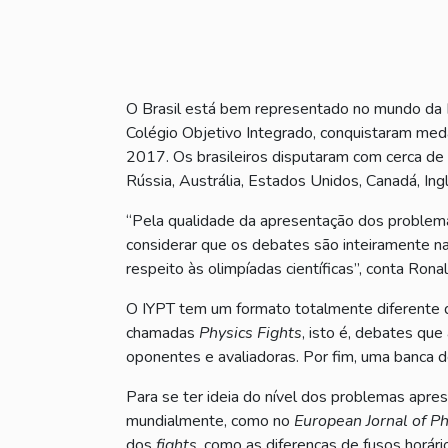
O Brasil está bem representado no mundo da Fí
Colégio Objetivo Integrado, conquistaram medal
2017. Os brasileiros disputaram com cerca de
Rússia, Austrália, Estados Unidos, Canadá, Ingl
“Pela qualidade da apresentação dos problemas,
considerar que os debates são inteiramente na 
respeito às olimpíadas científicas”, conta Ron
O IYPT tem um formato totalmente diferente d
chamadas
Physics Fights
, isto é, debates que
oponentes e avaliadoras. Por fim, uma banca d
Para se ter ideia do nível dos problemas apre
mundialmente, como no
European Jornal of Ph
dos
fights
, como as diferenças de fusos horários,