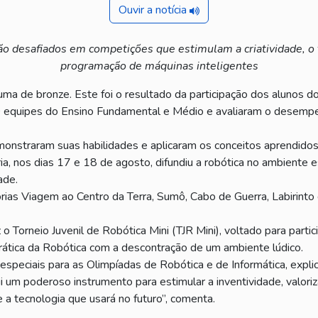
Ouvir a notícia
 desafiados em competições que estimulam a criatividade, o tr
programação de máquinas inteligentes
uma de bronze. Este foi o resultado da participação dos alunos do
00 equipes do Ensino Fundamental e Médio e avaliaram o desem
emonstraram suas habilidades e aplicaram os conceitos aprendidos
ia, nos dias 17 e 18 de agosto, difundiu a robótica no ambiente 
ade.
rias Viagem ao Centro da Terra, Sumô, Cabo de Guerra, Labirinto
 o Torneio Juvenil de Robótica Mini (TJR Mini), voltado para part
rática da Robótica com a descontração de um ambiente lúdico.
especiais para as Olimpíadas de Robótica e de Informática, expli
i um poderoso instrumento para estimular a inventividade, valoriz
e a tecnologia que usará no futuro”, comenta.