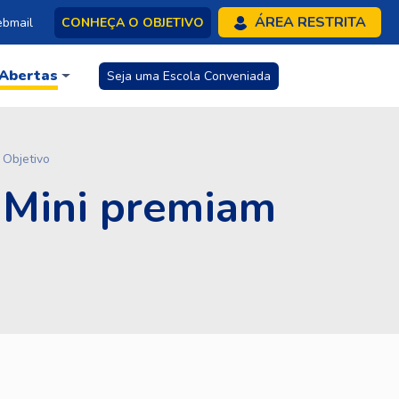
ÁREA RESTRITA
bmail
CONHEÇA O OBJETIVO
 Abertas
Seja uma Escola Conveniada
 Objetivo
R Mini premiam