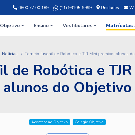
0800 77 00 189
(11) 99105-9999
Unidades
We
Objetivo
Ensino
Vestibulares
Matrículas
Notícias
Torneio Juvenil de Robótica e TJR Mini premiam alunos do
il de Robótica e TJ
alunos do Objetivo
Acontece no Objetivo
Colégio Objetivo