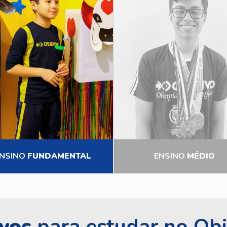
NSINO
FUNDAMENTAL
ENSINO
MÉDIO
vos
para estudar no Obj