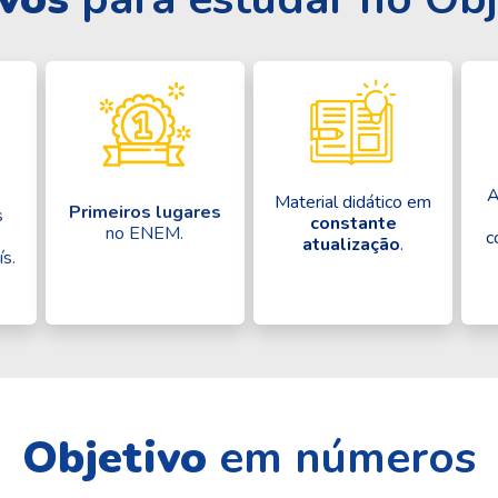
A
Material didático em
Primeiros lugares
s
constante
no ENEM.
c
atualização
.
ís.
Objetivo
em números