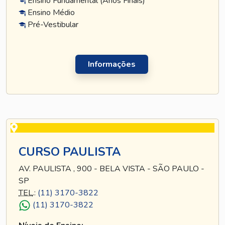
Ensino Fundamental (Anos Finais)
Ensino Médio
Pré-Vestibular
Informações
CURSO PAULISTA
AV. PAULISTA , 900 - BELA VISTA - SÃO PAULO -
SP
TEL
.:
(11) 3170-3822
(11) 3170-3822