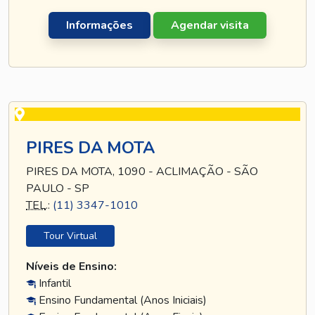
Informações
Agendar visita
PIRES DA MOTA
PIRES DA MOTA, 1090 - ACLIMAÇÃO - SÃO
PAULO - SP
TEL
.:
(11) 3347-1010
Tour Virtual
Níveis de Ensino:
Infantil
Ensino Fundamental (Anos Iniciais)