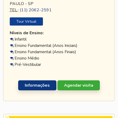
PAULO - SP
TEL
.:
(11) 2062-2591
Tour Virtual
Níveis de Ensino:
Infantil
Ensino Fundamental (Anos Iniciais)
Ensino Fundamental (Anos Finais)
Ensino Médio
Pré-Vestibular
Informações
Agendar visita