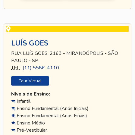
LUÍS GOES
RUA LUÍS GOES, 2163 - MIRANDÓPOLIS - SÃO
PAULO - SP
TEL
.:
(11) 5586-4110
Tour Virtual
Níveis de Ensino:
Infantil
Ensino Fundamental (Anos Iniciais)
Ensino Fundamental (Anos Finais)
Ensino Médio
Pré-Vestibular