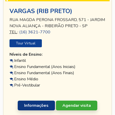
VARGAS (RIB PRETO)
RUA MAGDA PERONA FROSSARD, 571 - JARDIM
NOVA ALIANÇA - RIBEIRÃO PRETO - SP
TEL
.:
(16) 3621-7700
Tour Virtual
Níveis de Ensino:
Infantil
Ensino Fundamental (Anos Iniciais)
Ensino Fundamental (Anos Finais)
Ensino Médio
Pré-Vestibular
Informações
Agendar visita