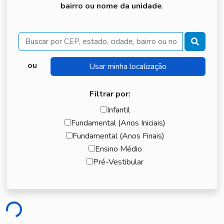
bairro ou nome da unidade
.
Buscar
ou
Filtrar por:
Infantil
Fundamental (Anos Iniciais)
Fundamental (Anos Finais)
Ensino Médio
Pré-Vestibular