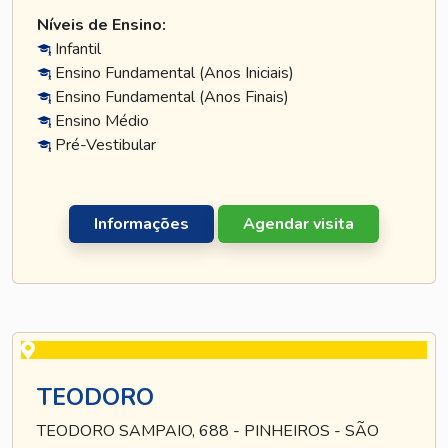
Níveis de Ensino:
Infantil
Ensino Fundamental (Anos Iniciais)
Ensino Fundamental (Anos Finais)
Ensino Médio
Pré-Vestibular
Informações
Agendar visita
TEODORO
TEODORO SAMPAIO, 688 - PINHEIROS - SÃO