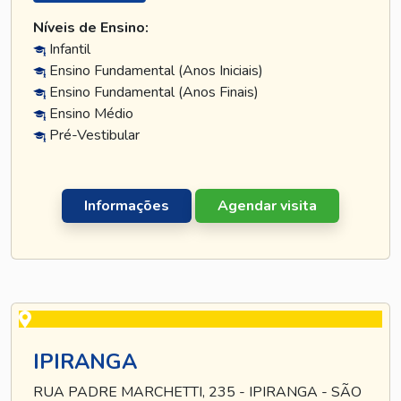
Níveis de Ensino:
Infantil
Ensino Fundamental (Anos Iniciais)
Ensino Fundamental (Anos Finais)
Ensino Médio
Pré-Vestibular
Informações
Agendar visita
IPIRANGA
RUA PADRE MARCHETTI, 235 - IPIRANGA - SÃO