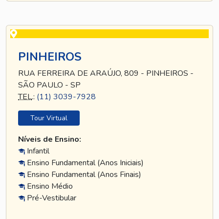
PINHEIROS
RUA FERREIRA DE ARAÚJO, 809 - PINHEIROS -
SÃO PAULO - SP
TEL
.:
(11) 3039-7928
Tour Virtual
Níveis de Ensino:
Infantil
Ensino Fundamental (Anos Iniciais)
Ensino Fundamental (Anos Finais)
Ensino Médio
Pré-Vestibular