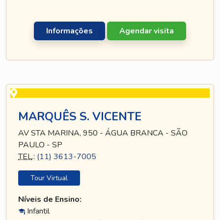
Informações
Agendar visita
MARQUÊS S. VICENTE
AV STA MARINA, 950 - ÁGUA BRANCA - SÃO
PAULO - SP
TEL
.:
(11) 3613-7005
Tour Virtual
Níveis de Ensino:
Infantil