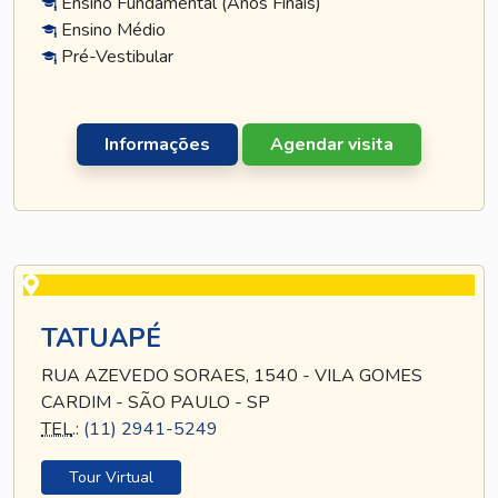
Ensino Fundamental (Anos Finais)
Ensino Médio
Pré-Vestibular
Informações
Agendar visita
TATUAPÉ
RUA AZEVEDO SORAES, 1540 - VILA GOMES
CARDIM - SÃO PAULO - SP
TEL
.:
(11) 2941-5249
Tour Virtual