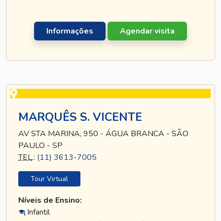
Informações
Agendar visita
MARQUÊS S. VICENTE
AV STA MARINA, 950 - ÁGUA BRANCA - SÃO
PAULO - SP
TEL
.:
(11) 3613-7005
Tour Virtual
Níveis de Ensino:
Infantil