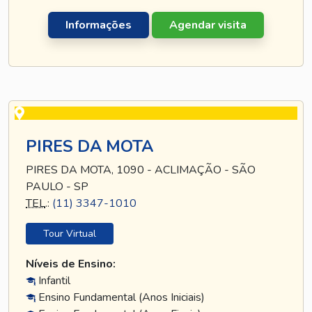
Informações
Agendar visita
PIRES DA MOTA
PIRES DA MOTA, 1090 - ACLIMAÇÃO - SÃO
PAULO - SP
TEL
.:
(11) 3347-1010
Tour Virtual
Níveis de Ensino:
Infantil
Ensino Fundamental (Anos Iniciais)