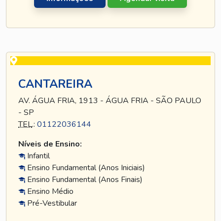
CANTAREIRA
AV. ÁGUA FRIA, 1913 - ÁGUA FRIA - SÃO PAULO
- SP
TEL
.:
01122036144
Níveis de Ensino:
Infantil
Ensino Fundamental (Anos Iniciais)
Ensino Fundamental (Anos Finais)
Ensino Médio
Pré-Vestibular