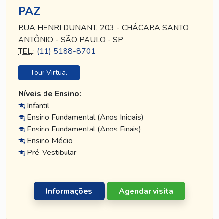
PAZ
RUA HENRI DUNANT, 203 - CHÁCARA SANTO
ANTÔNIO - SÃO PAULO - SP
TEL
.:
(11) 5188-8701
Tour Virtual
Níveis de Ensino:
Infantil
Ensino Fundamental (Anos Iniciais)
Ensino Fundamental (Anos Finais)
Ensino Médio
Pré-Vestibular
Informações
Agendar visita