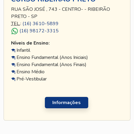
RUA SÃO JOSÉ , 743 - CENTRO- - RIBEIRÃO
PRETO - SP
TEL
.:
(16) 3610-5899
(16) 98172-3315
Níveis de Ensino:
Infantil
Ensino Fundamental (Anos Iniciais)
Ensino Fundamental (Anos Finais)
Ensino Médio
Pré-Vestibular
Informações