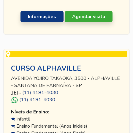
Informações
Agendar visita
CURSO ALPHAVILLE
AVENIDA YOJIRO TAKAOKA, 3500 - ALPHAVILLE
- SANTANA DE PARNAÍBA - SP
TEL
.:
(11) 4191-4030
(11) 4191-4030
Níveis de Ensino:
Infantil
Ensino Fundamental (Anos Iniciais)