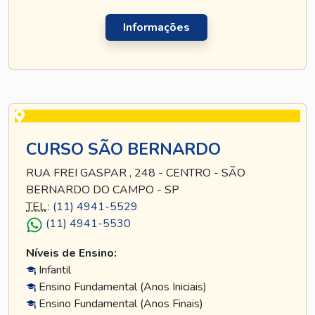
Informações
CURSO SÃO BERNARDO
RUA FREI GASPAR , 248 - CENTRO - SÃO
BERNARDO DO CAMPO - SP
TEL
.:
(11) 4941-5529
(11) 4941-5530
Níveis de Ensino:
Infantil
Ensino Fundamental (Anos Iniciais)
Ensino Fundamental (Anos Finais)