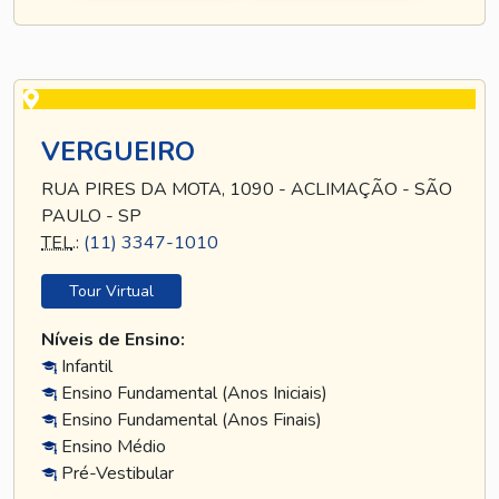
VERGUEIRO
RUA PIRES DA MOTA, 1090 - ACLIMAÇÃO - SÃO
PAULO - SP
TEL
.:
(11) 3347-1010
Tour Virtual
Níveis de Ensino:
Infantil
Ensino Fundamental (Anos Iniciais)
Ensino Fundamental (Anos Finais)
Ensino Médio
Pré-Vestibular