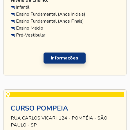
Níveis de Ensino:
Infantil
Ensino Fundamental (Anos Iniciais)
Ensino Fundamental (Anos Finais)
Ensino Médio
Pré-Vestibular
Informações
CURSO POMPEIA
RUA CARLOS VICARI, 124 - POMPÉIA - SÃO
PAULO - SP