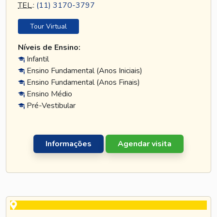
TEL
.:
(11) 3170-3797
Tour Virtual
Níveis de Ensino:
Infantil
Ensino Fundamental (Anos Iniciais)
Ensino Fundamental (Anos Finais)
Ensino Médio
Pré-Vestibular
Informações
Agendar visita