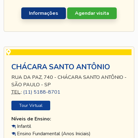
Informações
Agendar visita
CHÁCARA SANTO ANTÔNIO
RUA DA PAZ, 740 - CHÁCARA SANTO ANTÔNIO -
SÃO PAULO - SP
TEL
.:
(11) 5188-8701
Tour Virtual
Níveis de Ensino:
Infantil
Ensino Fundamental (Anos Iniciais)