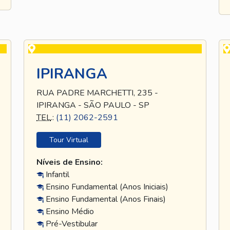
IPIRANGA
RUA PADRE MARCHETTI, 235 -
IPIRANGA - SÃO PAULO - SP
TEL
.:
(11) 2062-2591
Tour Virtual
Níveis de Ensino:
Infantil
Ensino Fundamental (Anos Iniciais)
Ensino Fundamental (Anos Finais)
Ensino Médio
Pré-Vestibular