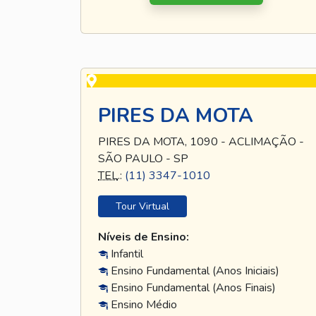
PIRES DA MOTA
PIRES DA MOTA, 1090 - ACLIMAÇÃO -
SÃO PAULO - SP
TEL
.:
(11) 3347-1010
Tour Virtual
Níveis de Ensino:
Infantil
Ensino Fundamental (Anos Iniciais)
Ensino Fundamental (Anos Finais)
Ensino Médio