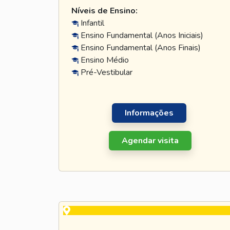
Níveis de Ensino:
Infantil
Ensino Fundamental (Anos Iniciais)
Ensino Fundamental (Anos Finais)
Ensino Médio
Pré-Vestibular
Informações
Agendar visita