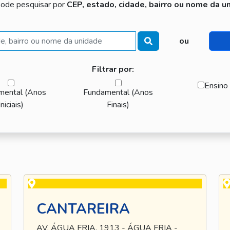
ode pesquisar por
CEP, estado, cidade, bairro ou nome da u
ou
Filtrar por:
Ensino
mental (Anos
Fundamental (Anos
Iniciais)
Finais)
CANTAREIRA
AV. ÁGUA FRIA, 1913 - ÁGUA FRIA -