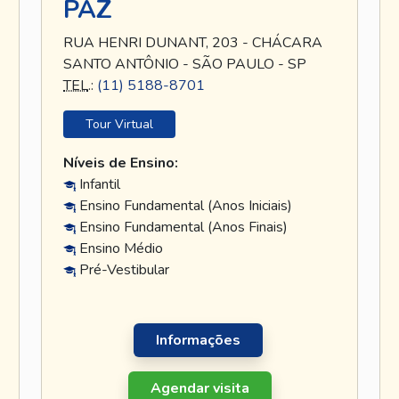
PAZ
RUA HENRI DUNANT, 203 - CHÁCARA
SANTO ANTÔNIO - SÃO PAULO - SP
TEL
.:
(11) 5188-8701
Tour Virtual
Níveis de Ensino:
Infantil
Ensino Fundamental (Anos Iniciais)
Ensino Fundamental (Anos Finais)
Ensino Médio
Pré-Vestibular
Informações
Agendar visita