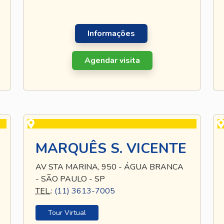
Informações
Agendar visita
MARQUÊS S. VICENTE
AV STA MARINA, 950 - ÁGUA BRANCA
- SÃO PAULO - SP
TEL
.:
(11) 3613-7005
Tour Virtual