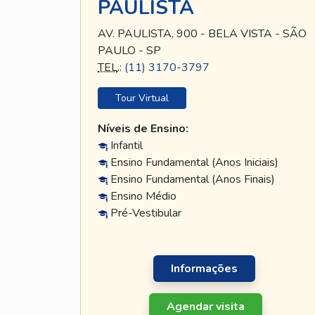
PAULISTA
AV. PAULISTA, 900 - BELA VISTA - SÃO
PAULO - SP
TEL
.:
(11) 3170-3797
Tour Virtual
Níveis de Ensino:
Infantil
Ensino Fundamental (Anos Iniciais)
Ensino Fundamental (Anos Finais)
Ensino Médio
Pré-Vestibular
Informações
Agendar visita