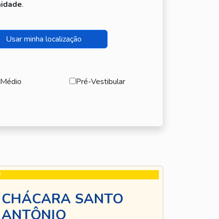
nidade
.
 Médio
Pré-Vestibular
CHÁCARA SANTO
ANTÔNIO