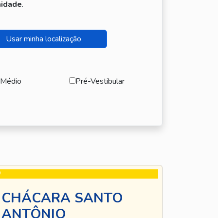
nidade
.
 Médio
Pré-Vestibular
CHÁCARA SANTO
ANTÔNIO