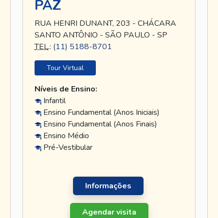
PAZ
RUA HENRI DUNANT, 203 - CHÁCARA
SANTO ANTÔNIO - SÃO PAULO - SP
TEL
.:
(11) 5188-8701
Tour Virtual
Níveis de Ensino:
Infantil
Ensino Fundamental (Anos Iniciais)
Ensino Fundamental (Anos Finais)
Ensino Médio
Pré-Vestibular
Informações
Agendar visita