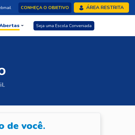
ÁREA RESTRITA
bmail
CONHEÇA O OBJETIVO
 Abertas
Seja uma Escola Conveniada
o
l.
o de você
.