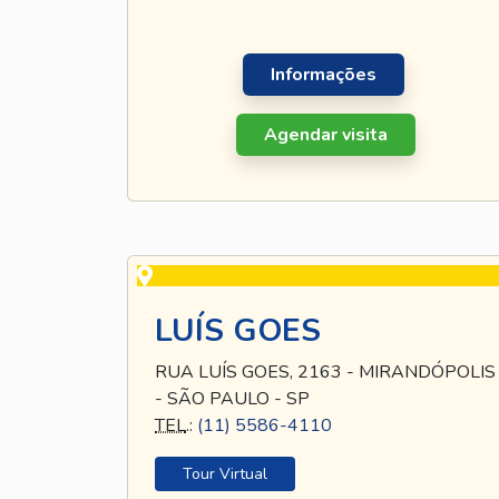
Informações
Agendar visita
LUÍS GOES
RUA LUÍS GOES, 2163 - MIRANDÓPOLIS
- SÃO PAULO - SP
TEL
.:
(11) 5586-4110
Tour Virtual