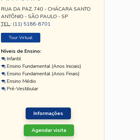
RUA DA PAZ, 740 - CHÁCARA SANTO
ANTÔNIO - SÃO PAULO - SP
TEL
.:
(11) 5188-8701
Tour Virtual
Níveis de Ensino:
Infantil
Ensino Fundamental (Anos Iniciais)
Ensino Fundamental (Anos Finais)
Ensino Médio
Pré-Vestibular
Informações
Agendar visita