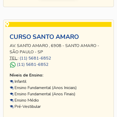
CURSO SANTO AMARO
AV. SANTO AMARO , 6908 - SANTO AMARO -
SÃO PAULO - SP
TEL
.:
(11) 5681-6852
(11) 5681-6852
Níveis de Ensino:
Infantil
Ensino Fundamental (Anos Iniciais)
Ensino Fundamental (Anos Finais)
Ensino Médio
Pré-Vestibular