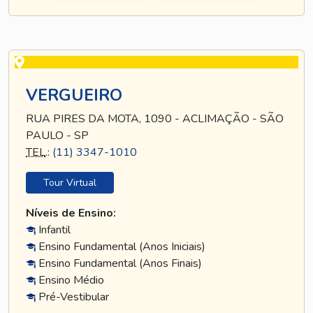
VERGUEIRO
RUA PIRES DA MOTA, 1090 - ACLIMAÇÃO - SÃO
PAULO - SP
TEL
.:
(11) 3347-1010
Tour Virtual
Níveis de Ensino:
Infantil
Ensino Fundamental (Anos Iniciais)
Ensino Fundamental (Anos Finais)
Ensino Médio
Pré-Vestibular