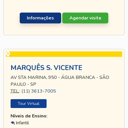
Informações
Agendar visita
MARQUÊS S. VICENTE
AV STA MARINA, 950 - ÁGUA BRANCA - SÃO
PAULO - SP
TEL
.:
(11) 3613-7005
Tour Virtual
Níveis de Ensino:
Infantil