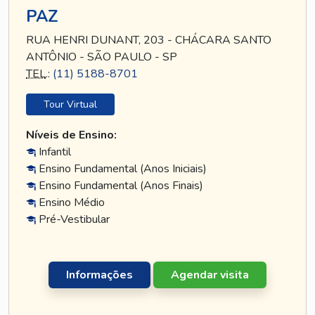
PAZ
RUA HENRI DUNANT, 203 - CHÁCARA SANTO
ANTÔNIO - SÃO PAULO - SP
TEL
.:
(11) 5188-8701
Tour Virtual
Níveis de Ensino:
Infantil
Ensino Fundamental (Anos Iniciais)
Ensino Fundamental (Anos Finais)
Ensino Médio
Pré-Vestibular
Informações
Agendar visita