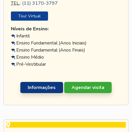
TEL
.:
(11) 3170-3797
Tour Virtual
Níveis de Ensino:
Infantil
Ensino Fundamental (Anos Iniciais)
Ensino Fundamental (Anos Finais)
Ensino Médio
Pré-Vestibular
Informações
Agendar visita