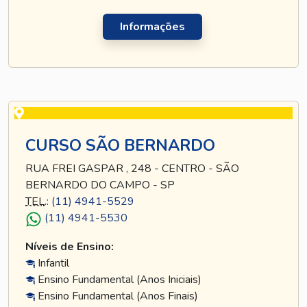
Informações
CURSO SÃO BERNARDO
RUA FREI GASPAR , 248 - CENTRO - SÃO
BERNARDO DO CAMPO - SP
TEL
.:
(11) 4941-5529
(11) 4941-5530
Níveis de Ensino:
Infantil
Ensino Fundamental (Anos Iniciais)
Ensino Fundamental (Anos Finais)