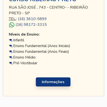
RUA SÃO JOSÉ , 743 - CENTRO- - RIBEIRÃO
PRETO - SP
TEL
.:
(16) 3610-5899
(16) 98172-3315
Níveis de Ensino:
Infantil
Ensino Fundamental (Anos Iniciais)
Ensino Fundamental (Anos Finais)
Ensino Médio
Pré-Vestibular
Informações