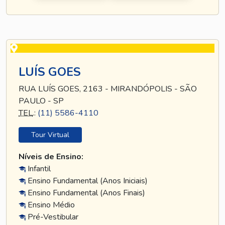
LUÍS GOES
RUA LUÍS GOES, 2163 - MIRANDÓPOLIS - SÃO
PAULO - SP
TEL
.:
(11) 5586-4110
Tour Virtual
Níveis de Ensino:
Infantil
Ensino Fundamental (Anos Iniciais)
Ensino Fundamental (Anos Finais)
Ensino Médio
Pré-Vestibular