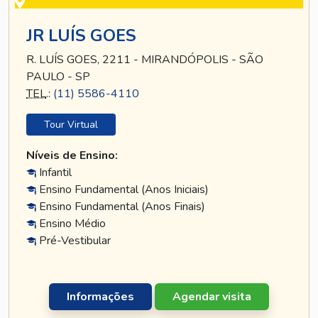
JR LUÍS GOES
R. LUÍS GOES, 2211 - MIRANDÓPOLIS - SÃO
PAULO - SP
TEL
.:
(11) 5586-4110
Tour Virtual
Níveis de Ensino:
Infantil
Ensino Fundamental (Anos Iniciais)
Ensino Fundamental (Anos Finais)
Ensino Médio
Pré-Vestibular
Informações
Agendar visita