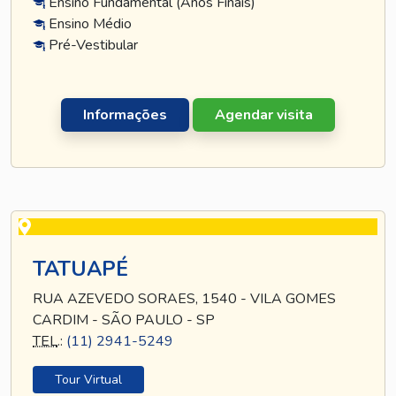
Ensino Fundamental (Anos Finais)
Ensino Médio
Pré-Vestibular
Informações
Agendar visita
TATUAPÉ
RUA AZEVEDO SORAES, 1540 - VILA GOMES
CARDIM - SÃO PAULO - SP
TEL
.:
(11) 2941-5249
Tour Virtual