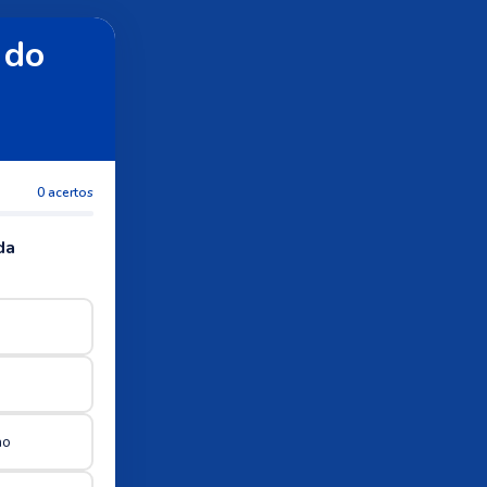
 do
0 acertos
da
no