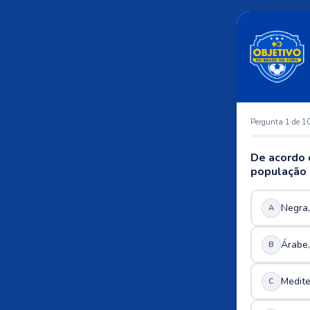
Pergunta 1 de 1
De acordo c
população d
Negra,
A
Árabe,
B
Medite
C