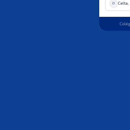
Celta,
D
Colég