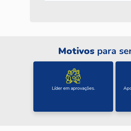
Motivos
para se
Apo
Líder em aprovações.