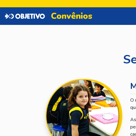
Utilizamos cookies para aprimorar a experiência de navegação. Ao ace
Convênios
Aceitar
Se
M
O 
qu
As
pe
ca