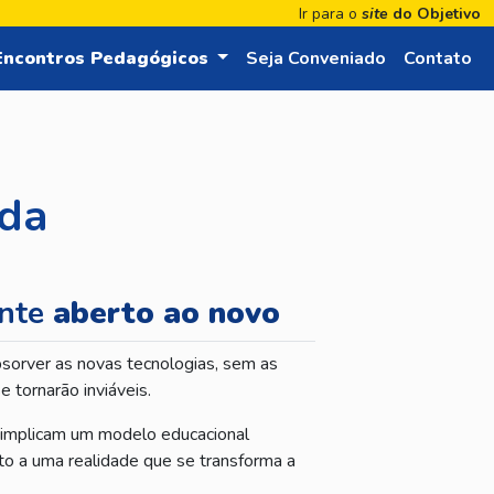
Ir para o
site
do Objetivo
 mais
Encontros
Pedagógicos
Seja Conveniado
Contato
ada
ente
aberto ao novo
bsorver as novas tecnologias, sem as
e tornarão inviáveis.
 implicam um modelo educacional
to a uma realidade que se transforma a