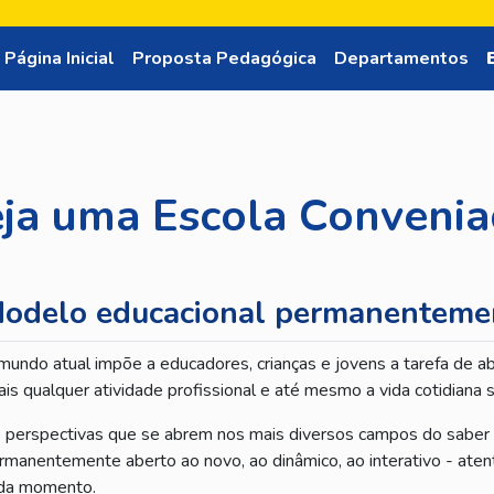
ssar e permanecer no site, você concorda com a sua utilização.
Saiba
Página
Inicial
Proposta
Pedagógica
Departamentos
ja uma Escola Conveni
odelo educacional permanentem
mundo atual impõe a educadores, crianças e jovens a tarefa de a
ais qualquer atividade profissional e até mesmo a vida cotidiana s
 perspectivas que se abrem nos mais diversos campos do saber
rmanentemente aberto ao novo, ao dinâmico, ao interativo - aten
da momento.