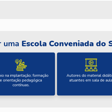
r uma
Escola Conveniada do 
io na implantação; formação
Autores do material didát
e orientação pedagógica
atuantes em sala de aula
contínuas.