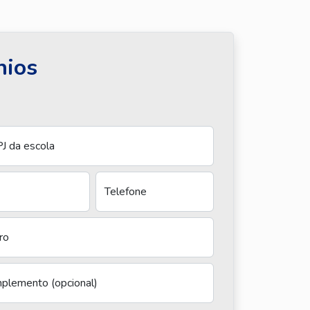
nios
J da escola
Telefone
ro
plemento (opcional)