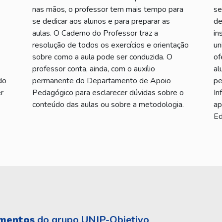
nas mãos, o professor tem mais tempo para
se
se dedicar aos alunos e para preparar as
de
aulas. O Caderno do Professor traz a
in
resolução de todos os exercícios e orientação
un
sobre como a aula pode ser conduzida. O
of
professor conta, ainda, com o auxílio
al
do
permanente do Departamento de Apoio
pe
r
Pedagógico para esclarecer dúvidas sobre o
In
conteúdo das aulas ou sobre a metodologia.
ap
Ed
amentos
do grupo UNIP-Objetivo