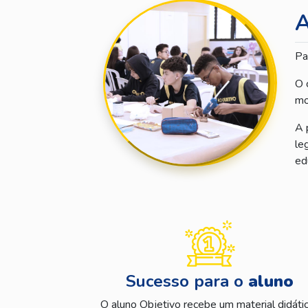
A
Pa
O 
mo
A 
le
ed
Sucesso para o
aluno
O aluno Objetivo recebe um material didáti